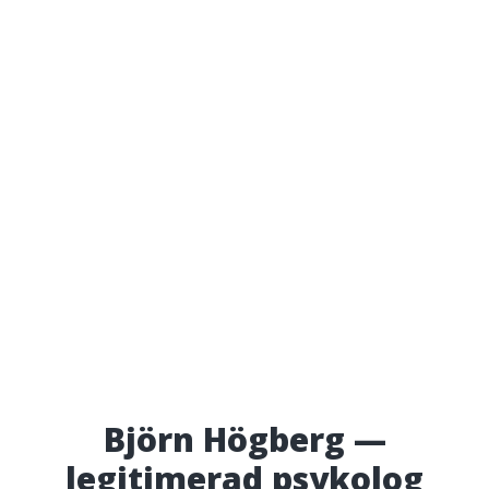
Björn Högberg —
legitimerad psykolog